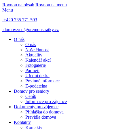
Rovnou na obsah
Rovnou na menu
Menu
+420 735 771 593
domov.ved@premonstratky.cz
O nás
O nás
Naše činnost
Aktuality
Kalendář akcí
Fotogalerie
Partneři
Úřední deska
Povinné informace
E-podatelna
Domov pro seniory
Ceník
Informace pro zájemce
Dokumenty pro zájemce
Přihláška do domova
Pravidla domova
Kontakty
Kontakty