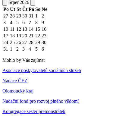
Srpen
2026
Po
Út
St
Čt
Pá
So
Ne
27
28
29
30
31
1
2
3
4
5
6
7
8
9
10
11
12
13
14
15
16
17
18
19
20
21
22
23
24
25
26
27
28
29
30
31
1
2
3
4
5
6
Mohlo by Vás zajímat
Asociace poskytovatelů sociálních služeb
Nadace ČEZ
Olomoucký kraj
Nadační fond pro rozvoj plného vědomí
Kongregace sester premonstrátek