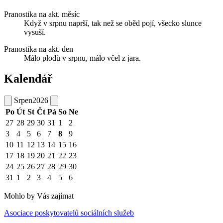
Pranostika na akt. měsíc
Když v srpnu naprší, tak než se oběd pojí, všecko slunce
vysuší.
Pranostika na akt. den
Málo plodů v srpnu, málo včel z jara.
Kalendář
Srpen
2026
Po
Út
St
Čt
Pá
So
Ne
27
28
29
30
31
1
2
3
4
5
6
7
8
9
10
11
12
13
14
15
16
17
18
19
20
21
22
23
24
25
26
27
28
29
30
31
1
2
3
4
5
6
Mohlo by Vás zajímat
Asociace poskytovatelů sociálních služeb