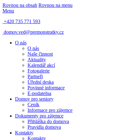
Rovnou na obsah
Rovnou na menu
Menu
+420 735 771 593
domov.ved@premonstratky.cz
O nás
O nás
Naše činnost
Aktuality
Kalendář akcí
Fotogalerie
Partneři
Úřední deska
Povinné informace
E-podatelna
Domov pro seniory
Ceník
Informace pro zájemce
Dokumenty pro zájemce
Přihláška do domova
Pravidla domova
Kontakty
Kontakty