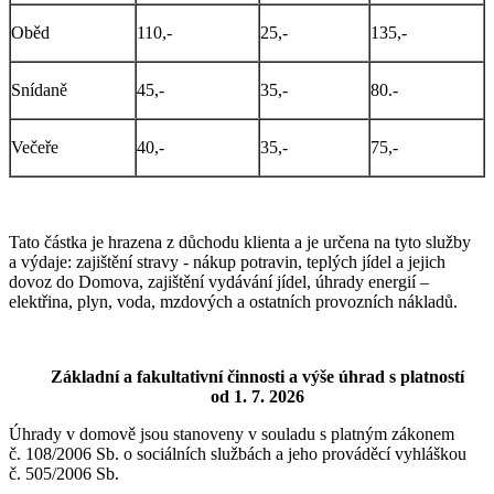
Oběd
110,-
25,-
135,-
Snídaně
45,-
35,-
80.-
Večeře
40,-
35,-
75,-
Tato částka je hrazena z důchodu klienta a je určena na tyto služby
a výdaje: zajištění stravy - nákup potravin, teplých jídel a jejich
dovoz do Domova, zajištění vydávání jídel, úhrady energií –
elektřina, plyn, voda, mzdových a ostatních provozních nákladů.
Základní a fakultativní činnosti a výše úhrad s platností
od 1. 7. 2026
Úhrady v domově jsou stanoveny v souladu s platným zákonem
č. 108/2006 Sb. o sociálních službách a jeho prováděcí vyhláškou
č. 505/2006 Sb.