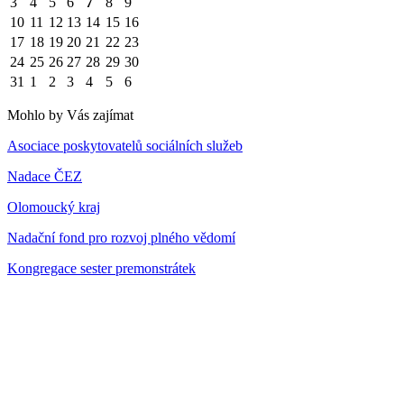
3
4
5
6
7
8
9
10
11
12
13
14
15
16
17
18
19
20
21
22
23
24
25
26
27
28
29
30
31
1
2
3
4
5
6
Mohlo by Vás zajímat
Asociace poskytovatelů sociálních služeb
Nadace ČEZ
Olomoucký kraj
Nadační fond pro rozvoj plného vědomí
Kongregace sester premonstrátek