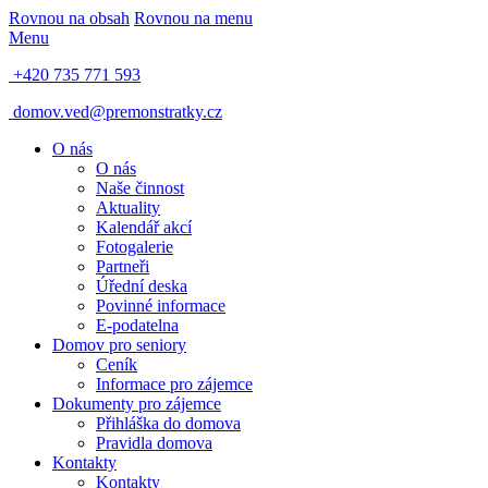
Rovnou na obsah
Rovnou na menu
Menu
+420 735 771 593
domov.ved@premonstratky.cz
O nás
O nás
Naše činnost
Aktuality
Kalendář akcí
Fotogalerie
Partneři
Úřední deska
Povinné informace
E-podatelna
Domov pro seniory
Ceník
Informace pro zájemce
Dokumenty pro zájemce
Přihláška do domova
Pravidla domova
Kontakty
Kontakty