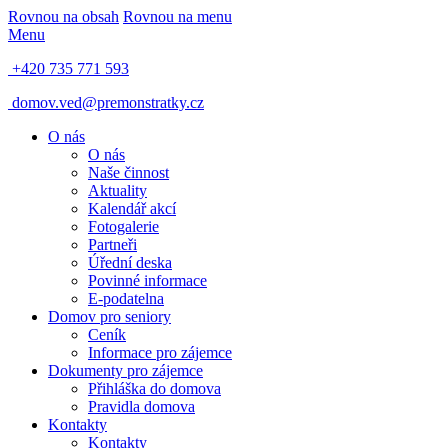
Rovnou na obsah
Rovnou na menu
Menu
+420 735 771 593
domov.ved@premonstratky.cz
O nás
O nás
Naše činnost
Aktuality
Kalendář akcí
Fotogalerie
Partneři
Úřední deska
Povinné informace
E-podatelna
Domov pro seniory
Ceník
Informace pro zájemce
Dokumenty pro zájemce
Přihláška do domova
Pravidla domova
Kontakty
Kontakty