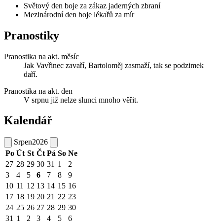
Světový den boje za zákaz jaderných zbraní
Mezinárodní den boje lékařů za mír
Pranostiky
Pranostika na akt. měsíc
Jak Vavřinec zavaří, Bartoloměj zasmaží, tak se podzimek
daří.
Pranostika na akt. den
V srpnu již nelze slunci mnoho věřit.
Kalendář
Srpen
2026
Po
Út
St
Čt
Pá
So
Ne
27
28
29
30
31
1
2
3
4
5
6
7
8
9
10
11
12
13
14
15
16
17
18
19
20
21
22
23
24
25
26
27
28
29
30
31
1
2
3
4
5
6